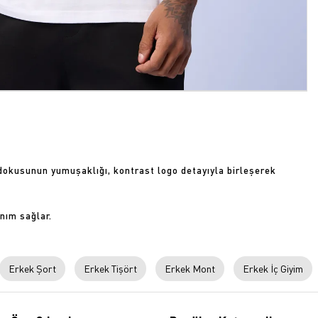
dokusunun yumuşaklığı, kontrast logo detayıyla birleşerek
nım sağlar.
Erkek Şort
Erkek Tişört
Erkek Mont
Erkek İç Giyim