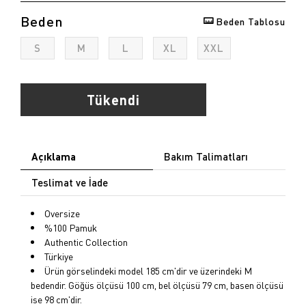
Beden
Beden Tablosu
opu
S
M
L
XL
XXL
k
Tükendi
Açıklama
Bakım Talimatları
Teslimat ve İade
Oversize
%100 Pamuk
Authentic Collection
Türkiye
Ürün görselindeki model 185 cm'dir ve üzerindeki M
bedendir. Göğüs ölçüsü 100 cm, bel ölçüsü 79 cm, basen ölçüsü
ise 98 cm'dir.