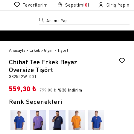
Favorilerim
Sepetim(
0
)
Giriş Yapın
Anasayfa
Erkek
Giyim
Tişört
Chibaf Tee Erkek Beyaz
Oversize Tişört
382552W-001
559,30 ₺
R
R
799,00 ₺
%30 İndirim
Renk Seçenekleri
k