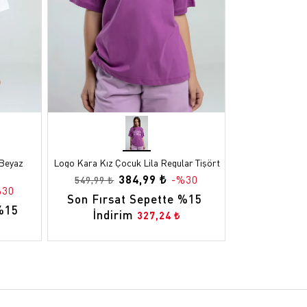
Çorap
Parfüm
Parfüm
Futbol T
Atkı
Boyunlu
Atkı
 Beyaz
Logo Kara Kız Çocuk Lila Regular Tişört
384,99 ₺
-%30
549,99 ₺
%30
Son Fırsat Sepette %15 
%15 
İndirim
327,24 ₺