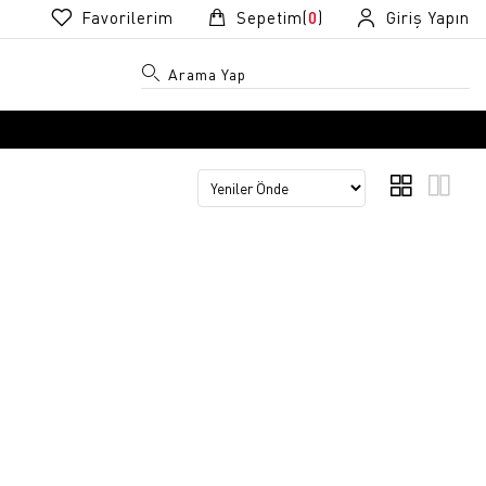
Favorilerim
Sepetim(
0
)
Giriş Yapın
R
R
k