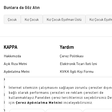
Bunlara da Göz Atın
Çocuk
Kız Çocuk
Kız Çocuk Eşofman Üstü
Kız Çocuk Eşofm
KAPPA
Yardım
Hakkımızda
Çerez Politikası
Açık Rıza Metni
Elektronik Ticari İleti İzni
Aydınlatma Metni
KVKK İlgili Kişi Formu
Kullanım Şartları
Üyelik Sözleşmesi
KVKK Politikası
Sıkça Sorulan Sorular
İnternet sitemizin çalışmasını sağlayan zorunlu çerezler dışınd
bağlı olarak performans çerezleri ve reklam çerezleri de
İade ve Geri Ödeme Politikası
Çerez Tercihleri
kullanmaktayız.Panelden çerez tercihlerinizi seçebilirsiniz.Det
İletişim
için
Çerez Aydınlatma Metnini
inceleyebilirsiniz.
Yetkili Satış Noktaları Listesi