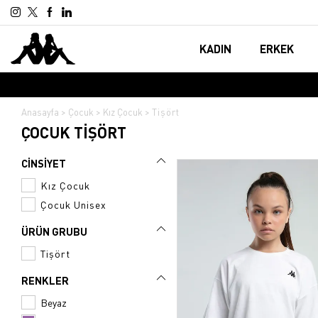
KADIN
ERKEK
Anasayfa
Çocuk
Kız Çocuk
Tişört
ÇOCUK TIŞÖRT
CİNSİYET
Kız Çocuk
Çocuk Unisex
GIYIM
GIYIM
ÜRÜN GRUBU
Tişört
Tişört
Tişört
Şort
Sweatshirt
RENKLER
Atlet
Şort
Beyaz
Tayt
Atlet