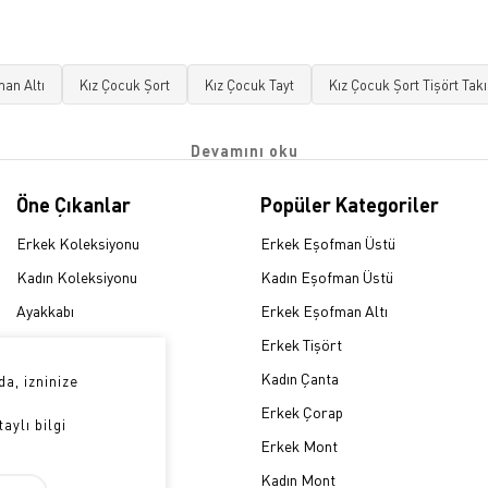
an Altı
Kız Çocuk Şort
Kız Çocuk Tayt
Kız Çocuk Şort Tişört Tak
Öne Çıkanlar
Popüler Kategoriler
Erkek Koleksiyonu
Erkek Eşofman Üstü
Kadın Koleksiyonu
Kadın Eşofman Üstü
Ayakkabı
Erkek Eşofman Altı
Eşofman Takımı
Erkek Tişört
Sweatshirt
Kadın Çanta
a, izninize
Forma
Erkek Çorap
aylı bilgi
Survivor Kıyafetleri
Erkek Mont
Kış Ürünleri
Kadın Mont