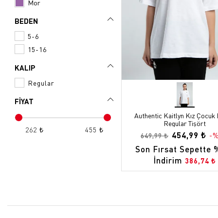
Mor
Sporcu Sütyeni
Mayo
BEDEN
Eşofman Üstü
Eşofman Üstü
Sweatshirt
Eşofman Altı
5-6
15-16
Eşofman Altı
Yağmurluk
Yağmurluk
Yelek
KALIP
Yelek
Mont
Regular
Mont
İç Giyim
FİYAT
Sherpa Mont
Sherpa Mont
Authentic Kaitlyn Kız Çocuk
Regular Tişört
262 ₺
455 ₺
454,99 ₺
-
649,99 ₺
Son Fırsat Sepette 
İndirim
386,74 ₺