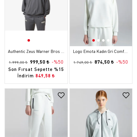
Authentic Zeus Warner Bros - Batman Erkek Gri Oversize Sweatshirt
Logo Emota Kadın Gri Comfort Sweatshirt
999,50 ₺
-%50
874,50 ₺
-%50
1.999,00 ₺
1.749,00 ₺
Son Fırsat Sepette %15
İndirim
849,58 ₺