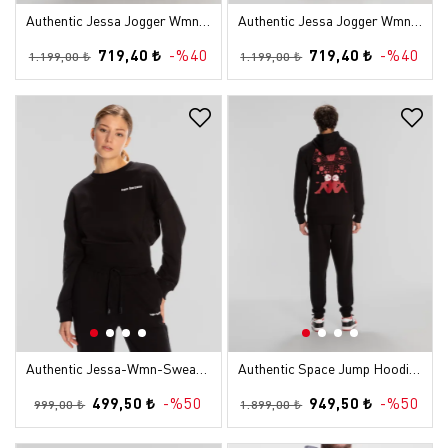
Authentic Jessa Jogger Wmn Kadın Siyah Regular Eşofman Altı
Authentic Jessa Jogger Wmn Kadın Beyaz Regular Eşofman Altı
719,40 ₺
-%40
719,40 ₺
-%40
1.199,00 ₺
1.199,00 ₺
Authentic Jessa-Wmn-Sweatshirt Kadın Siyah Regular Sweatshirt
Authentic Space Jump Hoodie Erkek Siyah Regular Hoodie
499,50 ₺
-%50
949,50 ₺
-%50
999,00 ₺
1.899,00 ₺