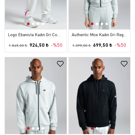
Logo Ebanista Kadın Gri Comfort Performance Eşofman Altı
Authentic Moe Kadın Gri Regular Fermuarlı Eşofman Üstü
924,50 ₺
-%50
699,50 ₺
-%50
1.849,00 ₺
1.399,00 ₺