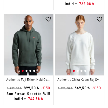
İndirim
722,08 ₺
Authentic Fuji Erkek Haki Oversize Hoodie
Authentic Chika Kadın Bej Oversize Sweatshirt
899,50 ₺
-%50
649,50 ₺
-%50
1.799,00 ₺
1.299,00 ₺
Son Fırsat Sepette %15
İndirim
764,58 ₺