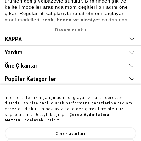
ürünleri geniş yelpazeyle sunulur. Birbirinden şık ve 
kaliteli modeller arasında mont çeşitleri bir adım öne 
çıkar. Regular fit kalıplarıyla rahat etmeni sağlayan 
mont modelleri; 
renk, beden ve cinsiyet
 noktasında 
farklı beklentileri karşılar. Kışlık ürünler arasında 
popüler olan bu parçaların beyaz, gri, kahverengi ve 
KAPPA
kırmızı gibi farklı renk alternatiflerine Kappa 
koleksiyonundan ulaşabilirsin. Ayrıca mavi, siyah, yeşil 
Yardım
kaban modelleri de sezonun favorileri arasında yer alır. 
Erkek, unisex ve 
kadın mont 
modelleri, sade ve modern 
stilleriyle fark yaratır. Stilini güçlendiren mont ve kaban 
Öne Çıkanlar
seçeneklerini ister spor yaparken ister günlük hayatta 
konfor için tercih edebilirsin.
Popüler Kategoriler
Hızlı Erişim
Şişme Montlar
İnternet sitemizin çalışmasını sağlayan zorunlu çerezler
dışında, izninize bağlı olarak performans çerezleri ve reklam
Kappa kışlık ürünler koleksiyonunda soğuk havalara 
Bültene Abone Olun
çerezleri de kullanmaktayız.Panelden çerez tercihlerinizi
meydan okumanı sağlayan şişme mont çeşitleri ilgi 
seçebilirsiniz.Detaylı bilgi için
Çerez Aydınlatma
çeker. Su geçirmez özelliğe sahip olan kışlık mont 
Metnini
inceleyebilirsiniz.
modelleri yağmurlu, karlı ve rüzgârlı havalarda bile 
özgürce hareket etmeni mümkün kılar. Kadın, unisex ve 
Çerez ayarları
erkek mont
 modelleri, 
özel dolgu malzemeleri 