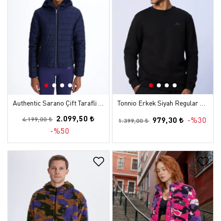
Authentic Sarano Çift Tarafli Kadın Mavi Oversize Sherpa Mont
Tonnio Erkek Siyah Regular Sweatshirt
2.099,50 ₺
979,30 ₺
-%30
4.199,00 ₺
1.399,00 ₺
-%50