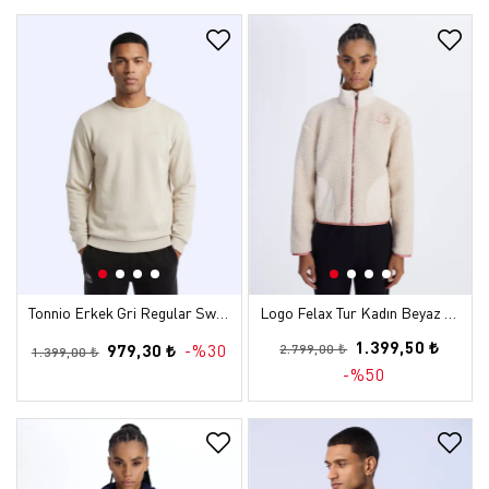
Tonnio Erkek Gri Regular Sweatshirt
Logo Felax Tur Kadın Beyaz Comfort Sherpa Mont
1.399,50 ₺
979,30 ₺
-%30
2.799,00 ₺
1.399,00 ₺
-%50