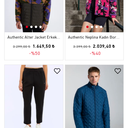
Authentic Alter Jacket Erkek Camel-Haki-Mor Regular Sherpa Mont
Authentic Neplina Kadın Bordo-Lacivert Regular Sherpa Mont
1.649,50 ₺
2.039,40 ₺
3.299,00 ₺
3.399,00 ₺
-%50
-%40