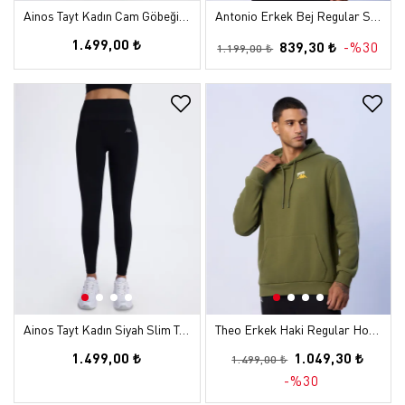
Ainos Tayt Kadın Cam Göbeği Slim Tayt
Antonio Erkek Bej Regular Sweatshirt
1.499,00 ₺
839,30 ₺
-%30
1.199,00 ₺
Ainos Tayt Kadın Siyah Slim Tayt
Theo Erkek Haki Regular Hoodie
1.499,00 ₺
1.049,30 ₺
1.499,00 ₺
-%30