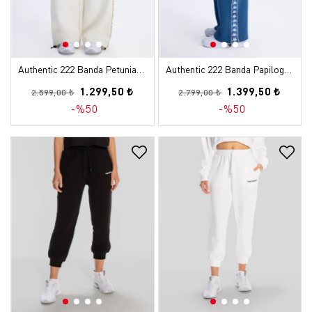
Authentic 222 Banda Petuniagt Kadın Beyaz Oversize Eşofman Altı
Authentic 222 Banda Papilogt Erkek Petrol Mavisi Comfort Eşofman Altı
1.299,50 ₺
1.399,50 ₺
2.599,00 ₺
2.799,00 ₺
-%50
-%50