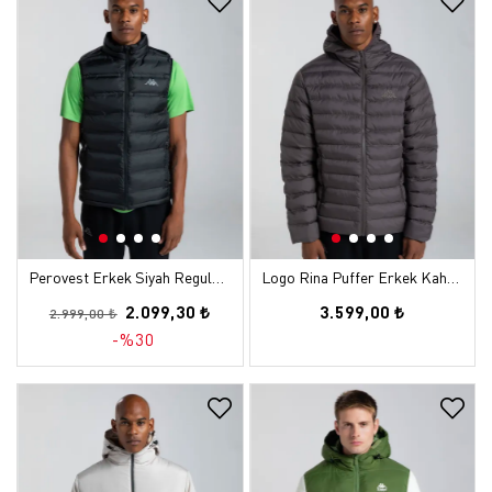
Perovest Erkek Siyah Regular Yelek
Logo Rina Puffer Erkek Kahverengi Regular Şişme Mont
2.099,30 ₺
3.599,00 ₺
2.999,00 ₺
-%30