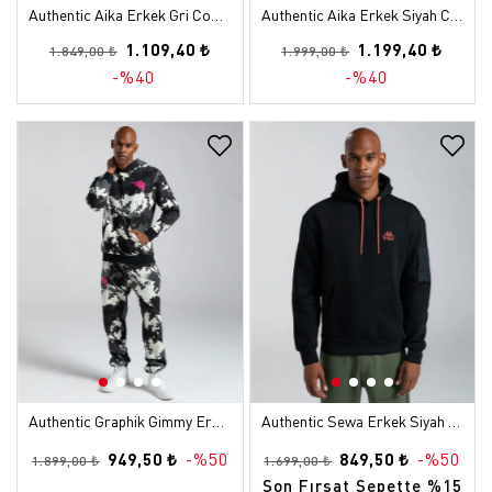
Authentic Aika Erkek Gri Comfort Fermuarlı Eşofman Üstü
Authentic Aika Erkek Siyah Comfort Fermuarlı Eşofman Üstü
1.109,40 ₺
1.199,40 ₺
1.849,00 ₺
1.999,00 ₺
-%40
-%40
Authentic Graphik Gimmy Erkek Siyah-Beyaz Comfort Hoodie
Authentic Sewa Erkek Siyah Oversize Hoodie
949,50 ₺
-%50
849,50 ₺
-%50
1.899,00 ₺
1.699,00 ₺
Son Fırsat Sepette %15