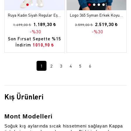
Ruya Kadın Siyah Regular Eşofman Altı
Logo 365 Syman Erkek Koyu Mavi Regular Mont
1.189,30 ₺
2.519,30 ₺
1.699,00 ₺
3.599,00 ₺
-%30
-%30
Son Fırsat Sepette %15
İndirim
1010,90 ₺
1
2
3
4
5
6
Kış Ürünleri
Mont Modelleri
Soğuk kış aylarında sıcak hissetmeni sağlayan Kappa 