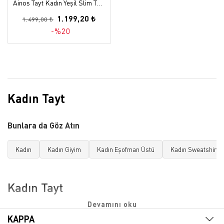
Ainos Tayt Kadın Yeşil Slim Tayt
1.199,20 ₺
1.499,00 ₺
-%20
Kadın Tayt
Bunlara da Göz Atın
Kadın
Kadın Giyim
Kadın Eşofman Üstü
Kadın Sweatshirt
Kadın Tayt
Kadın tayt, modern gardıropların vazgeçilmez parçalarından
biri haline gelmiştir. Hem spor aktivitelerinde hem de günlük
KAPPA