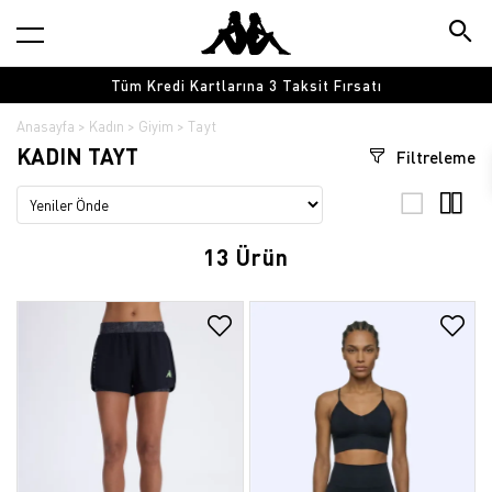
Tüm Kredi Kartlarına 3 Taksit Fırsatı
Anasayfa
Kadın
Giyim
Tayt
KADIN TAYT
Filtreleme
13 Ürün