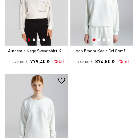
Authentic Kage Sweatshirt Kadın Beyaz Regular Sweatshirt
Logo Emota Kadın Gri Comfort Sweatshirt
779,40 ₺
-%40
874,50 ₺
-%50
1.299,00 ₺
1.749,00 ₺