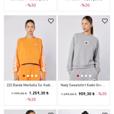
-%30
-%30
222 Banda Marbella Tur Kadın Koyu Turuncu Regular Sweatshirt
Nady Sweatshirt Kadın Gri-Melanj Regular Sweatshirt
1.259,30 ₺
909,30 ₺
-%30
1.799,00 ₺
1.299,00 ₺
-%30