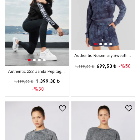
Authentic Rosemary Sweathshirt Kadın Mavi Regular Sweatshirt
699,50 ₺
-%50
1.399,00 ₺
Authentic 222 Banda Pepitagt Kadın Siyah Oversize Sweatshirt
1.399,30 ₺
1.999,00 ₺
-%30