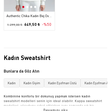
Authentic Chika Kadın Bej Oversize Sweatshirt
649,50 ₺
-%50
1.299,00 ₺
Kadın Sweatshirt
Bunlara da Göz Atın
Kadın
Kadın Giyim
Kadın Eşofman Üstü
Kadın Eşofman Altı
Kombinine konforlu bir dokunuş yapmak istersen kadın 
sweatshirt modelleri senin için ideal olabilir. Kappa sweatshirt 
modelleri, vücudunu rahat ettirirken aynı zamanda şık bir 
görünüm de sağlar. Gövdeyi ve kolları bol bir kalıpla saran 