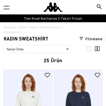
Tüm Kredi Kartlarına 3 Taksit Fırsatı
Anasayfa
Kadın
Giyim
Eşofman Üstü
Sweatshirt
KADIN SWEATSHIRT
Filtreleme
25 Ürün