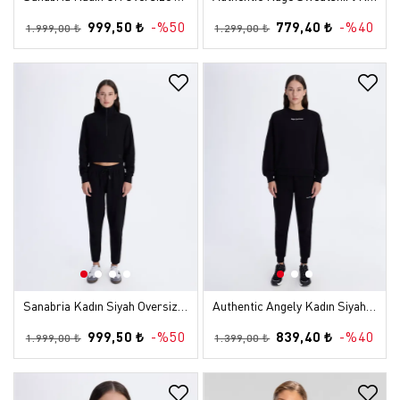
999,50 ₺
-%50
779,40 ₺
-%40
1.999,00 ₺
1.299,00 ₺
Sanabria Kadın Siyah Oversize Sweatshirt
Authentic Angely Kadın Siyah Comfort Sweatshirt
999,50 ₺
-%50
839,40 ₺
-%40
1.999,00 ₺
1.399,00 ₺