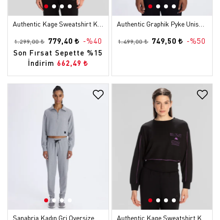
Authentic Kage Sweatshirt Kadın Mor Regular Sweatshirt
Authentic Graphik Pyke Unisex Beyaz Regular Sweatshirt
779,40 ₺
-%40
749,50 ₺
-%50
1.299,00 ₺
1.499,00 ₺
Son Fırsat Sepette %15
İndirim
662,49 ₺
Sanabria Kadın Gri Oversize Sweatshirt
Authentic Kage Sweatshirt Kadın Siyah Regular Sweatshirt