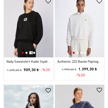
Nady Sweatshirt Kadın Siyah Regular Sweatshirt
Authentic 222 Banda Pepitagt Kadın Beyaz Oversize Sweatshirt
1.399,30 ₺
909,30 ₺
-%30
1.999,00 ₺
1.299,00 ₺
-%30