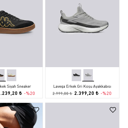
opu
k
rkek Siyah Sneaker
Lavega Erkek Gri Koşu Ayakkabısı
2.239,20 ₺
2.399,20 ₺
-%20
-%20
2.999,00 ₺