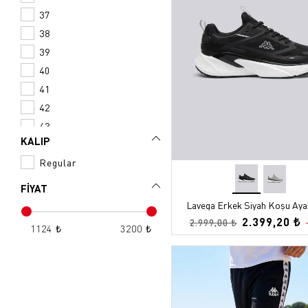
37
38
39
40
41
42
43
KALIP
44
Regular
45
46
FİYAT
47
Lavega Erkek Siyah Koşu Aya
2.399,20 ₺
2.999,00 ₺
1124 ₺
3200 ₺