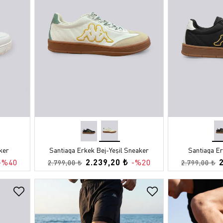
Çorap
Parfüm
Parfüm
Futbol T
Atkı
Boyunlu
Atkı
ker
Santiaga Erkek Bej-Yeşil Sneaker
Santiaga E
2.239,20 ₺
-%40
-%20
2.799,00 ₺
2.799,00 ₺