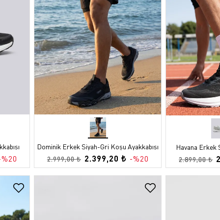
kkabısı
Dominik Erkek Siyah-Gri Koşu Ayakkabısı
Havana Erkek 
2.399,20 ₺
-%20
-%20
2.999,00 ₺
2.899,00 ₺