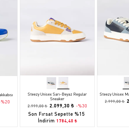
Steezy Unisex Sarı-Beyaz Regular
Steezy Unisex M
akkabısı
Sneaker
2.999,00 ₺
-%20
2.099,30 ₺
-%30
2.999,00 ₺
Son Fırsat Sepette %15 
İndirim
1784,40 ₺