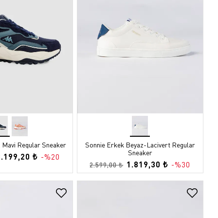
x Mavi Regular Sneaker
Sonnie Erkek Beyaz-Lacivert Regular
Sneaker
3.199,20 ₺
-%20
1.819,30 ₺
-%30
2.599,00 ₺