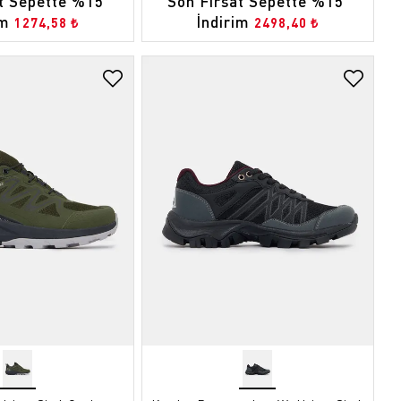
t Sepette %15 
Son Fırsat Sepette %15 
im
İndirim
1274,58 ₺
2498,40 ₺