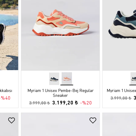
kkabısı
Myriam 1 Unisex Pembe-Bej Regular
Myriam 1 Unise
Sneaker
-%40
3.999,00 ₺
3.199,20 ₺
-%20
3.999,00 ₺