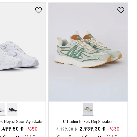
k Beyaz Spor Ayakkabı
Cittadini Erkek Bej Sneaker
1.499,50 ₺
2.939,30 ₺
-%50
-%30
4.199,00 ₺