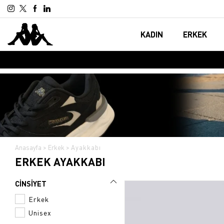
KADIN
ERKEK
Anasayfa
Erkek
Ayakkabı
GIYIM
GIYIM
ERKEK AYAKKABI
Tişört
Tişört
Şort
Sweatshirt
CİNSİYET
Atlet
Şort
Erkek
Unisex
Tayt
Atlet