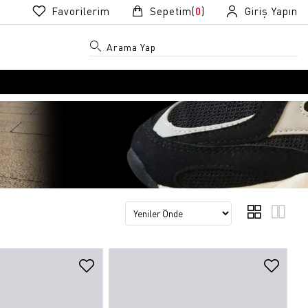
Favorilerim
Sepetim(
0
)
Giriş Yapın
R
R
k