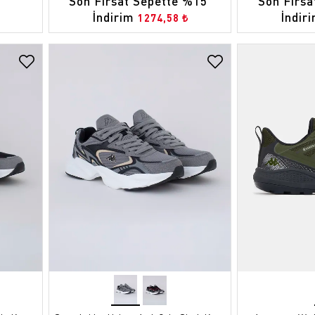
Son Fırsat Sepette %15 
Son Fırsa
İndirim
İndir
1274,58 ₺