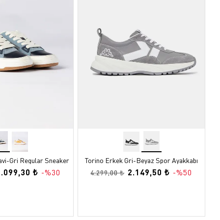
avi-Gri Regular Sneaker
Torino Erkek Gri-Beyaz Spor Ayakkabı
2.099,30 ₺
2.149,50 ₺
-%30
-%50
4.299,00 ₺