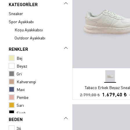
Sporcu Sütyeni
Mayo
KATEGORİLER
Eşofman Üstü
Eşofman Üstü
Sneaker
Sweatshirt
Eşofman Altı
Spor Ayakkabı
Koşu Ayakkabısı
Eşofman Altı
Yağmurluk
Outdoor Ayakkabı
Yağmurluk
Yelek
Yelek
Mont
RENKLER
Mont
İç Giyim
Bej
Beyaz
Sherpa Mont
Sherpa Mont
Gri
Kahverengi
Tabaco Erkek Beyaz Snea
Mavi
1.679,40 ₺
2.799,00 ₺
Pembe
Sarı
Siyah
BEDEN
Turuncu
36
Yeşil