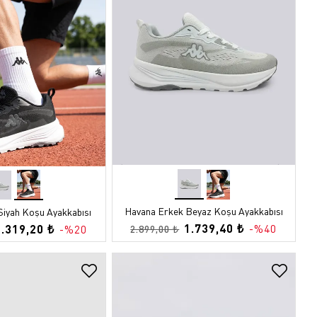
Havana Erkek Beyaz Koşu Ayakkabısı
Siyah Koşu Ayakkabısı
1.739,40 ₺
2.319,20 ₺
-%40
-%20
2.899,00 ₺