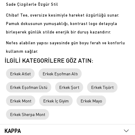
Sade Çizgilerle Özgür Stil
Chibaf Tee, oversize kesimiyle hareket özgürlüğü sunar.
Pamuk dokusunun yumuşaklığı, kontrast logo detayıyla
birleşerek günlük stilde enerjik bir duruş kazandırır.
Nefes alabilen yapısı sayesinde gün boyu ferah ve konforlu
kullanım sağlar.
İLGİLİ KATEGORİLERE GÖZ ATIN:
Erkek Atlet
Erkek Eşofman Altı
Erkek Eşofman Üstü
Erkek Şort
Erkek Tişört
Erkek Mont
Erkek İç Giyim
Erkek Mayo
Erkek Sherpa Mont
KAPPA