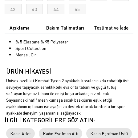
42
43
44
45
Açıklama
Bakım Talimatları
Teslimat ve İade
% 5 Elastane % 95 Polyester
Sport Collection
Menşei: Çin
ÜRÜN HİKAYESİ
Unisex özellikli Kombat Tyron 2 ayakkabı koşularınızda rahatlığı üst
seviyeye taşıyacak esneklikteki eva orta tabanı ve güçlü tutuş
sağlayan kaymaz tabanı ile en iyi koşu arkadaşınız olacak.
Sayasındaki hafif mesh kumaşa sıcak baskıların eşlik ettiği
ayakkabının iç tabanı ise ayağınıza destek olarak konforlu bir spor
ayakkabı deneyimi yaşamanızı sağlayacak.
İLGİLİ KATEGORİLERE GÖZ ATIN:
Kadın Atlet
Kadın Eşofman Altı
Kadın Eşofman Üstü