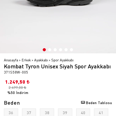
Anasayfa
Erkek
Ayakkabı
Spor Ayakkabı
Kombat Tyron Unisex Siyah Spor Ayakkabı
371S58W-005
1.249,50 ₺
2.499,00 ₺
%50 İndirim
Beden
Beden Tablosu
36
37
38
39
40
41