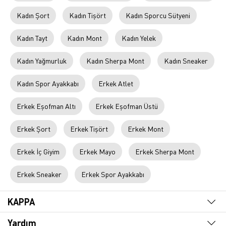
Kadın Şort
Kadın Tişört
Kadın Sporcu Sütyeni
Kadın Tayt
Kadın Mont
Kadın Yelek
Kadın Yağmurluk
Kadın Sherpa Mont
Kadın Sneaker
Kadın Spor Ayakkabı
Erkek Atlet
Erkek Eşofman Altı
Erkek Eşofman Üstü
Erkek Şort
Erkek Tişört
Erkek Mont
Erkek İç Giyim
Erkek Mayo
Erkek Sherpa Mont
Erkek Sneaker
Erkek Spor Ayakkabı
KAPPA
Yardım