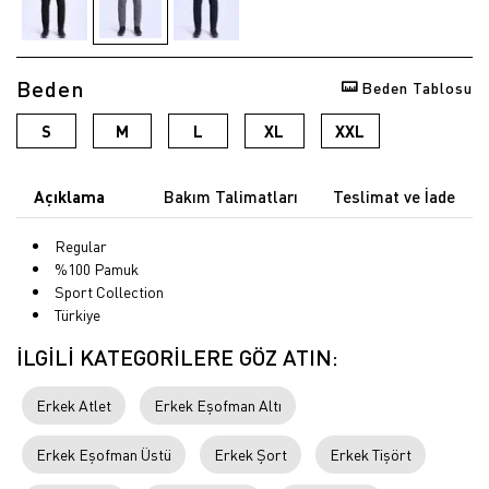
Beden
Beden Tablosu
S
M
L
XL
XXL
Açıklama
Bakım Talimatları
Teslimat ve İade
Regular
%100 Pamuk
Sport Collection
Türkiye
İLGİLİ KATEGORİLERE GÖZ ATIN:
Erkek Atlet
Erkek Eşofman Altı
Erkek Eşofman Üstü
Erkek Şort
Erkek Tişört