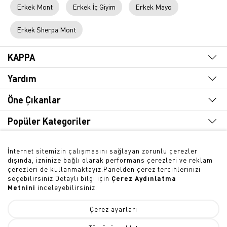
Erkek Mont
Erkek İç Giyim
Erkek Mayo
Erkek Sherpa Mont
KAPPA
Yardım
Öne Çıkanlar
Popüler Kategoriler
Hızlı Erişim
İnternet sitemizin çalışmasını sağlayan zorunlu çerezler
dışında, izninize bağlı olarak performans çerezleri ve reklam
Bültene Abone Olun
çerezleri de kullanmaktayız.Panelden çerez tercihlerinizi
seçebilirsiniz.Detaylı bilgi için
Çerez Aydınlatma
Metnini
inceleyebilirsiniz.
Çerez ayarları