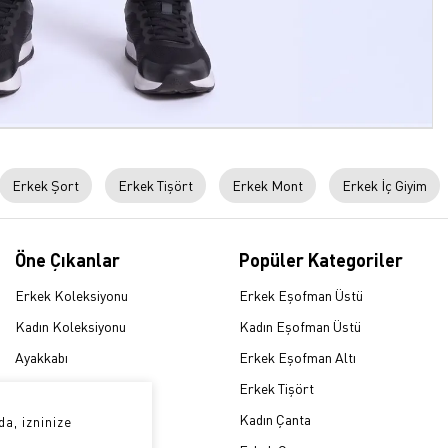
Erkek Şort
Erkek Tişört
Erkek Mont
Erkek İç Giyim
Öne Çıkanlar
Popüler Kategoriler
Erkek Koleksiyonu
Erkek Eşofman Üstü
Kadın Koleksiyonu
Kadın Eşofman Üstü
Ayakkabı
Erkek Eşofman Altı
Eşofman Takımı
Erkek Tişört
Sweatshirt
Kadın Çanta
a, izninize