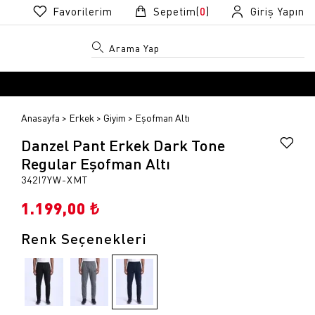
Favorilerim
Sepetim(
0
)
Giriş Yapın
Anasayfa
Erkek
Giyim
Eşofman Altı
Danzel Pant Erkek Dark Tone
Regular Eşofman Altı
342I7YW-XMT
1.199,00 ₺
R
R
Renk Seçenekleri
k