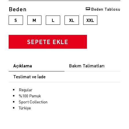
Beden
Beden Tablosu
opu
S
M
L
XL
XXL
k
SEPETE EKLE
Açıklama
Bakım Talimatları
Teslimat ve İade
Regular
%100 Pamuk
Sport Collection
Türkiye