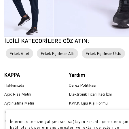
İLGİLİ KATEGORİLERE GÖZ ATIN:
Erkek Atlet
Erkek Eşofman Altı
Erkek Eşofman Üstü
KAPPA
Yardım
Hakkımızda
Çerez Politikası
Açık Rıza Metni
Elektronik Ticari İleti İzni
Aydınlatma Metni
KVKK İlgili Kişi Formu
Kullanım Şartları
Üyelik Sözleşmesi
KVKK Politikası
Sıkça Sorulan Sorular
İnternet sitemizin çalışmasını sağlayan zorunlu çerezler dışınd
bağlı olarak performans çerezleri ve reklam çerezleri de