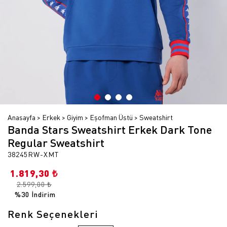
Anasayfa
Erkek
Giyim
Eşofman Üstü
Sweatshirt
Banda Stars Sweatshirt Erkek Dark Tone
Regular Sweatshirt
38245RW-XMT
1.819,30 ₺
2.599,00 ₺
%30 İndirim
Renk Seçenekleri