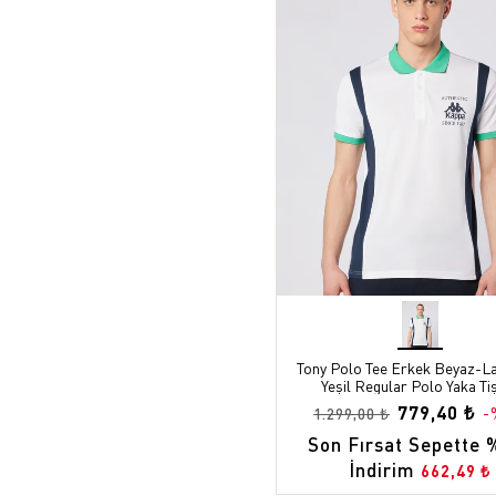
Tony Polo Tee Erkek Beyaz-La
Yeşil Regular Polo Yaka Ti
779,40 ₺
-
1.299,00 ₺
Son Fırsat Sepette 
İndirim
662,49 ₺