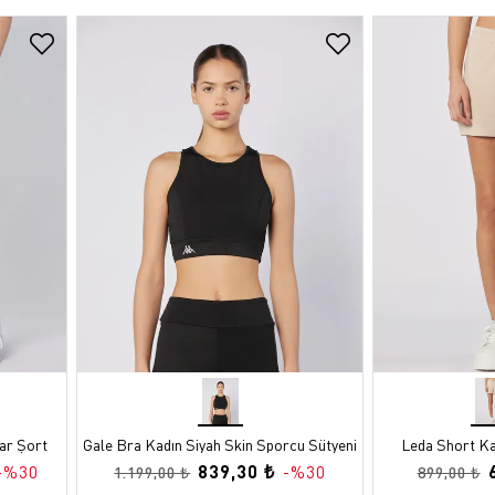
ar Şort
Gale Bra Kadın Siyah Skin Sporcu Sütyeni
Leda Short Ka
839,30 ₺
-%30
-%30
1.199,00 ₺
899,00 ₺