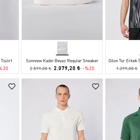
 Tişört
Sonniew Kadın Beyaz Regular Sneaker
Gilon Tur Erkek 
2.079,20 ₺
%30
-%20
2.599,00 ₺
1.299,00 ₺