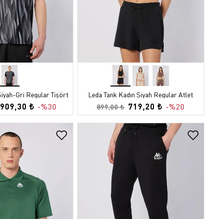
Siyah-Gri Regular Tişört
Leda Tank Kadın Siyah Regular Atlet
909,30 ₺
719,20 ₺
-%30
-%20
899,00 ₺