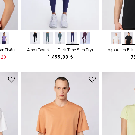
Çorap
Parfüm
Parfüm
Futbol T
Atkı
Boyunlu
Atkı
r Tişört
Ainos Tayt Kadın Dark Tone Slim Tayt
Logo Adam Erkek
1.499,00 ₺
7
%20