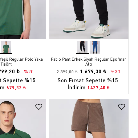
Yeşil Regular Polo Yaka
Fabio Pant Erkek Siyah Regular Eşofman
Tişört
Altı
799,20 ₺
1.679,30 ₺
-%20
-%30
2.399,00 ₺
t Sepette %15 
Son Fırsat Sepette %15 
im
İndirim
679,32 ₺
1427,40 ₺