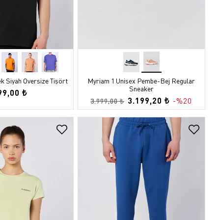
opu
k
 Siyah Oversize Tişört
Myriam 1 Unisex Pembe-Bej Regular
Sneaker
99,00 ₺
3.199,20 ₺
-%20
3.999,00 ₺