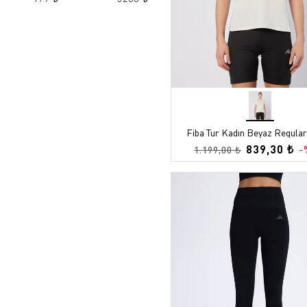
40-44
41
42
43
43-46
44
45
Fiba Tur Kadın Beyaz Regular
46
839,30 ₺
-
1.199,00 ₺
47