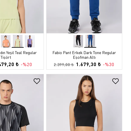
ın Yeşil Teal Regular
Fabio Pant Erkek Dark Tone Regular
Tişört
Eşofman Altı
479,20 ₺
1.679,30 ₺
-%20
-%30
2.399,00 ₺