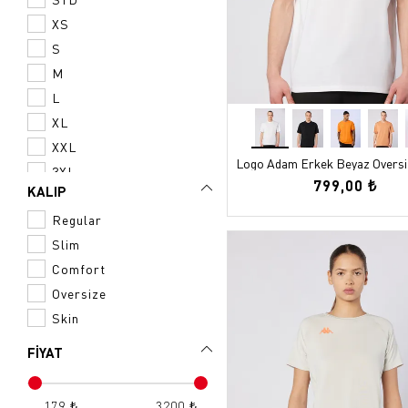
Siyah
Boyunluk
XS
Turuncu
Forma
S
Yeşil
Polar
M
Polar Yelek
L
Şort Etek
XL
Şort
XXL
Performance Şort
Logo Adam Erkek Beyaz Oversiz
3XL
Koşu Ayakkabısı
799,00 ₺
KALIP
15-16
Regular
36
Slim
35-38
Comfort
36-39
Oversize
37
Skin
38
39
FİYAT
39-42
40
179 ₺
3200 ₺