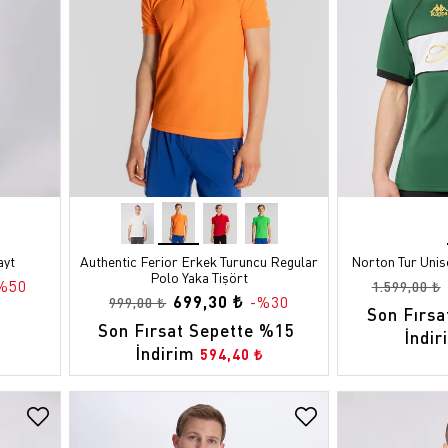
ayt
Authentic Ferior Erkek Turuncu Regular
Norton Tur Unis
Polo Yaka Tişört
%50
1.599,00 ₺
699,30 ₺
-%30
999,00 ₺
Son Fırsa
Son Fırsat Sepette %15 
İndir
İndirim
594,40 ₺