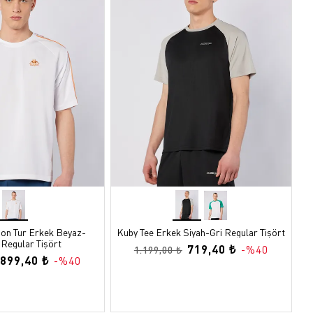
non Tur Erkek Beyaz-
Kuby Tee Erkek Siyah-Gri Regular Tişört
 Regular Tişört
719,40 ₺
-%40
1.199,00 ₺
899,40 ₺
-%40