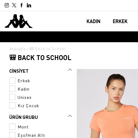
KADIN
ERKEK
Anasayfa
🎒 Back to School
🎒 BACK TO SCHOOL
CİNSİYET
Erkek
Kadın
GIYIM
GIYIM
Unisex
Tişört
Tişört
Kız Çocuk
Şort
Sweatshirt
ÜRÜN GRUBU
Atlet
Şort
Mont
Tayt
Atlet
Eşofman Altı