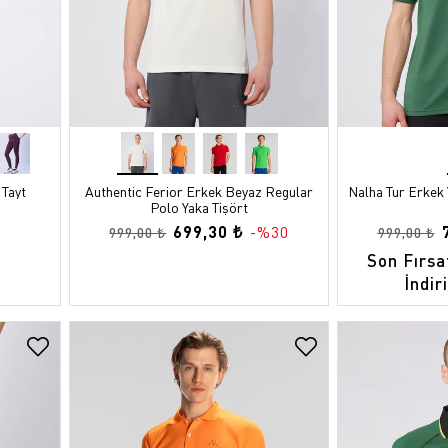
 Tayt
Authentic Ferior Erkek Beyaz Regular
Nalha Tur Erkek 
Polo Yaka Tişört
699,30 ₺
-%30
999,00 ₺
999,00 ₺
Son Fırsa
İndir