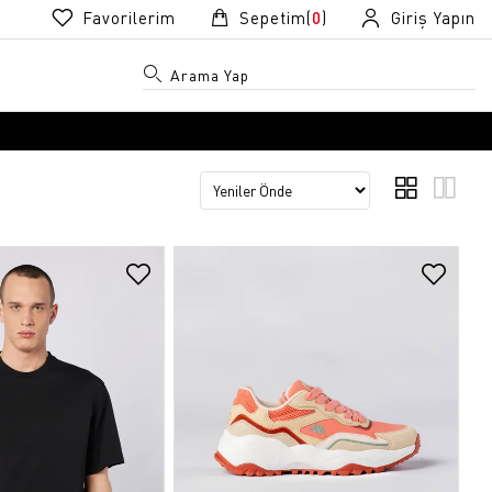
Favorilerim
Sepetim(
0
)
Giriş Yapın
R
R
k