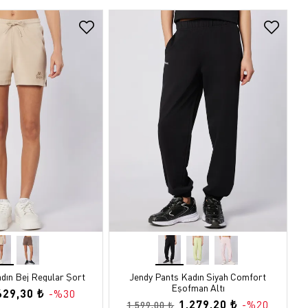
dın Bej Regular Şort
Jendy Pants Kadın Siyah Comfort
Eşofman Altı
629,30 ₺
-%30
1.279,20 ₺
-%20
1.599,00 ₺