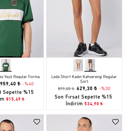
ex Yeşil Regular Forma
Leda Short Kadın Kahverengi Regular
Şort
959,40 ₺
-%40
629,30 ₺
-%30
899,00 ₺
t Sepette %15 
Son Fırsat Sepette %15 
im
815,49 ₺
İndirim
534,90 ₺