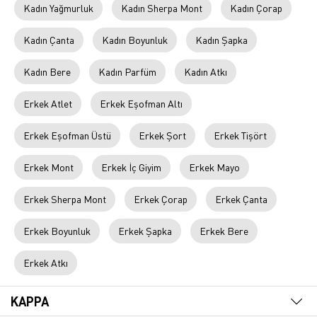
Kadın Yağmurluk
Kadın Sherpa Mont
Kadın Çorap
Kadın Çanta
Kadın Boyunluk
Kadın Şapka
Kadın Bere
Kadın Parfüm
Kadın Atkı
Erkek Atlet
Erkek Eşofman Altı
Erkek Eşofman Üstü
Erkek Şort
Erkek Tişört
Erkek Mont
Erkek İç Giyim
Erkek Mayo
Erkek Sherpa Mont
Erkek Çorap
Erkek Çanta
Erkek Boyunluk
Erkek Şapka
Erkek Bere
Erkek Atkı
KAPPA