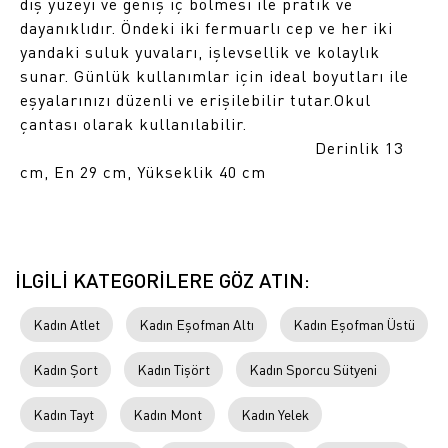
dış yüzeyi ve geniş iç bölmesi ile pratik ve
dayanıklıdır. Öndeki iki fermuarlı cep ve her iki
yandaki suluk yuvaları, işlevsellik ve kolaylık
sunar. Günlük kullanımlar için ideal boyutları ile
eşyalarınızı düzenli ve erişilebilir tutar.Okul
çantası olarak kullanılabilir.
Derinlik 13
cm, En 29 cm, Yükseklik 40 cm
İLGİLİ KATEGORİLERE GÖZ ATIN:
Kadın Atlet
Kadın Eşofman Altı
Kadın Eşofman Üstü
Kadın Şort
Kadın Tişört
Kadın Sporcu Sütyeni
Kadın Tayt
Kadın Mont
Kadın Yelek