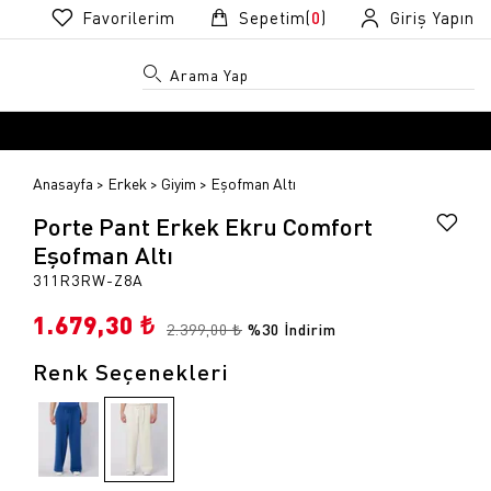
Favorilerim
Sepetim(
0
)
Giriş Yapın
Anasayfa
Erkek
Giyim
Eşofman Altı
Porte Pant Erkek Ekru Comfort
Eşofman Altı
311R3RW-Z8A
1.679,30 ₺
R
R
2.399,00 ₺
%30 İndirim
Renk Seçenekleri
k