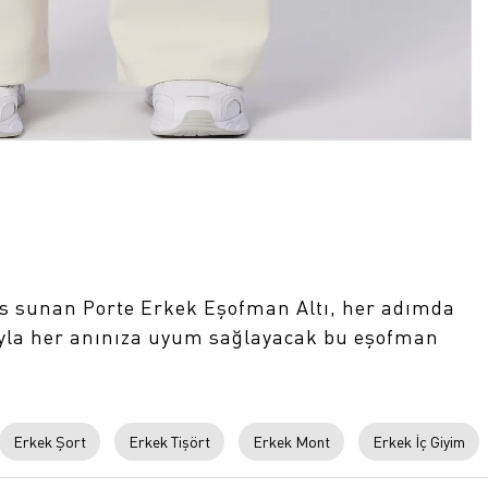
his sunan Porte Erkek Eşofman Altı, her adımda
ıyla her anınıza uyum sağlayacak bu eşofman
Erkek Şort
Erkek Tişört
Erkek Mont
Erkek İç Giyim