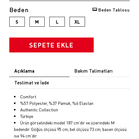
Beden
Beden Tablosu
opu
S
M
L
XL
k
SEPETE EKLE
Açıklama
Bakım Talimatları
Teslimat ve İade
Comfort
%57 Polyester, %37 Pamuk, %6 Elastan
Authentic Collection
Türkiye
Ürün görselindeki model 187 cm'dir ve üzerindeki M
bedendir. Göğüs ölçüsü 95 cm, bel ölçüsü 73 cm, basen ölçüsü
ise 94 cm'dir.