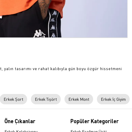
, yalın tasarımı ve rahat kalıbıyla gün boyu özgür hissetmeni
Erkek Şort
Erkek Tişört
Erkek Mont
Erkek İç Giyim
Öne Çıkanlar
Popüler Kategoriler
Erkek Koleksiyonu
Erkek Eşofman Üstü