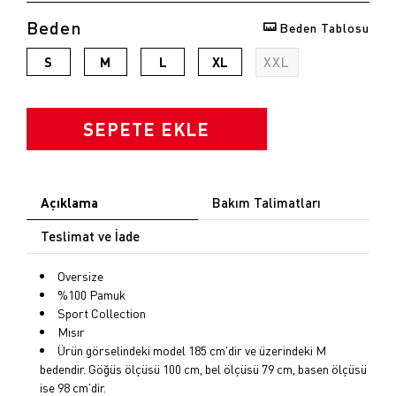
Beden
Beden Tablosu
opu
S
M
L
XL
XXL
k
SEPETE EKLE
Açıklama
Bakım Talimatları
Teslimat ve İade
Oversize
%100 Pamuk
Sport Collection
Mısır
Ürün görselindeki model 185 cm'dir ve üzerindeki M
bedendir. Göğüs ölçüsü 100 cm, bel ölçüsü 79 cm, basen ölçüsü
ise 98 cm'dir.