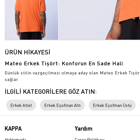
ÜRÜN HİKAYESİ
Mateo Erkek Tişört: Konforun En Sade Hali
Günlük stilin vazgeçilmezi olmaya aday olan Mateo Erkek Tişört
sağlar.
İLGİLİ KATEGORİLERE GÖZ ATIN:
Erkek Atlet
Erkek Eşofman Altı
Erkek Eşofman Üstü
KAPPA
Yardım
Hakkımızda
Çerez Politikası