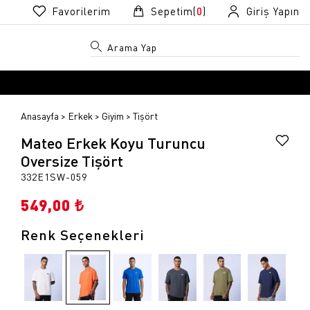
Favorilerim
Sepetim(
0
)
Giriş Yapın
Anasayfa
Erkek
Giyim
Tişört
Mateo Erkek Koyu Turuncu
Oversize Tişört
332E1SW-059
549,00 ₺
R
R
Renk Seçenekleri
k