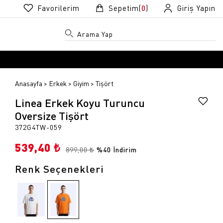
Favorilerim
Sepetim(
0
)
Giriş Yapın
Anasayfa
Erkek
Giyim
Tişört
Linea Erkek Koyu Turuncu
Oversize Tişört
372G4TW-059
539,40 ₺
R
R
899,00 ₺
%40 İndirim
Renk Seçenekleri
k