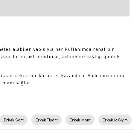
es alabilen yapısıyla her kullanımda rahat bir
zgür bir siluet oluşturur, zahmetsiz şıklığı günlük
ikkat çekici bir karakter kazandırır. Sade görünümü
atmanı sağlar.
Erkek Şort
Erkek Tişört
Erkek Mont
Erkek İç Giyim