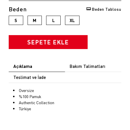
Beden
Beden Tablosu
opu
S
M
L
XL
k
SEPETE EKLE
Açıklama
Bakım Talimatları
Teslimat ve İade
Oversize
%100 Pamuk
Authentic Collection
Türkiye