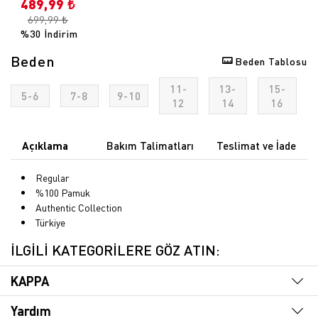
489,99 ₺
699,99 ₺
%30 İndirim
Beden
Beden Tablosu
11-
13-
15-
5-6
7-8
9-10
12
14
16
Açıklama
Bakım Talimatları
Teslimat ve İade
Regular
%100 Pamuk
Authentic Collection
Türkiye
İLGİLİ KATEGORİLERE GÖZ ATIN:
KAPPA
Yardım