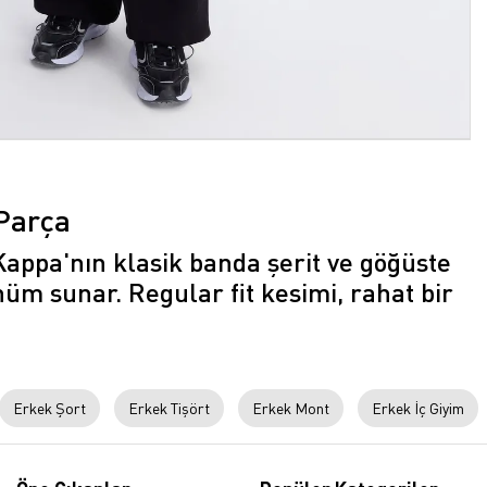
Parça
Kappa'nın klasik banda şerit ve göğüste
üm sunar. Regular fit kesimi, rahat bir
Erkek Şort
Erkek Tişört
Erkek Mont
Erkek İç Giyim