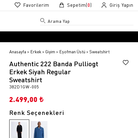
Favorilerim
Sepetim(
0
)
Giriş Yapın
Anasayfa
Erkek
Giyim
Eşofman Üstü
Sweatshirt
Authentic 222 Banda Pulliogt
Erkek Siyah Regular
Sweatshirt
382D1GW-005
R
R
2.499,00 ₺
Renk Seçenekleri
k