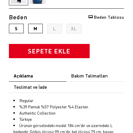
opu
Beden
Beden Tablosu
k
S
M
L
XL
SEPETE EKLE
Açıklama
Bakım Talimatları
Teslimat ve İade
Regular
%39 Pamuk %57 Polyester %4 Elasten
Authentic Collection
Türkiye
Ürünün görselindeki model 184 cm'dir ve üzerindeki L
bedendir. Göğüs ölçüsü 99 cm'dir, bel ölçüsü 79 cm, basen