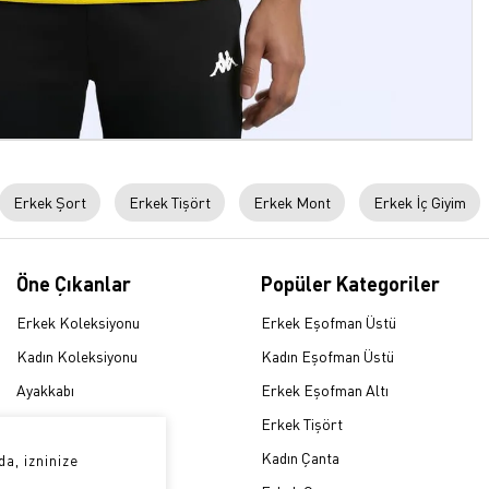
Erkek Şort
Erkek Tişört
Erkek Mont
Erkek İç Giyim
Öne Çıkanlar
Popüler Kategoriler
Erkek Koleksiyonu
Erkek Eşofman Üstü
Kadın Koleksiyonu
Kadın Eşofman Üstü
Ayakkabı
Erkek Eşofman Altı
Eşofman Takımı
Erkek Tişört
Sweatshirt
Kadın Çanta
a, izninize