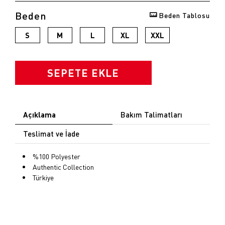
Beden
Beden Tablosu
opu
S
M
L
XL
XXL
k
SEPETE EKLE
Açıklama
Bakım Talimatları
Teslimat ve İade
%100 Polyester
Authentic Collection
Türkiye