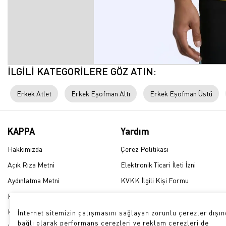
İLGİLİ KATEGORİLERE GÖZ ATIN:
Erkek Atlet
Erkek Eşofman Altı
Erkek Eşofman Üstü
KAPPA
Yardım
Hakkımızda
Çerez Politikası
Açık Rıza Metni
Elektronik Ticari İleti İzni
Aydınlatma Metni
KVKK İlgili Kişi Formu
Kullanım Şartları
Üyelik Sözleşmesi
KVKK Politikası
Sıkça Sorulan Sorular
İnternet sitemizin çalışmasını sağlayan zorunlu çerezler dışınd
bağlı olarak performans çerezleri ve reklam çerezleri de