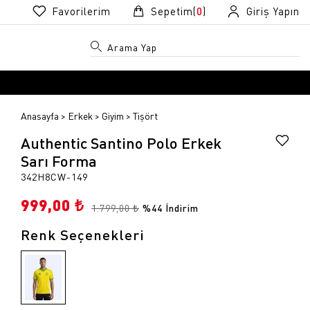
Favorilerim
Sepetim(
0
)
Giriş Yapın
Anasayfa
Erkek
Giyim
Tişört
Authentic Santino Polo Erkek
Sarı Forma
342H8CW-149
999,00 ₺
R
R
1.799,00 ₺
%44 İndirim
Renk Seçenekleri
k