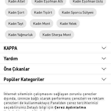
Kadın Atlet
Kadın Eşofman Altı
Kadın Eşofman Üstü
Kadın Şort
Kadın Tişört
Kadın Sporcu Sütyeni
Kadın Tayt
Kadın Mont
Kadın Yelek
Kadın Yağmurluk
Kadın Sherpa Mont
KAPPA
Yardım
Öne Çıkanlar
Popüler Kategoriler
Hızlı Erişim
İnternet sitemizin çalışmasını sağlayan zorunlu çerezler
dışında, izninize bağlı olarak performans çerezleri ve reklam
Bültene Abone Olun
çerezleri de kullanmaktayız.Panelden çerez tercihlerinizi
seçebilirsiniz.Detaylı bilgi için
Çerez Aydınlatma