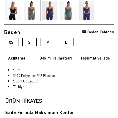
Beden
Beden Tablosu
XS
S
M
L
Açıklama
Bakım Talimatları
Teslimat ve İade
Slim
%94 Polyester %6 Elastan
Sport Collection
Türkiye
ÜRÜN HİKAYESİ
Sade Formda Maksimum Konfor