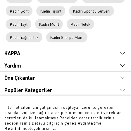
Kadın Şort
Kadın Tişört
Kadın Sporcu Sütyeni
Kadın Tayt
Kadın Mont
Kadın Yelek
Kadın Yağmurluk
Kadın Sherpa Mont
KAPPA
Yardım
Öne Çıkanlar
Popüler Kategoriler
Hızlı Erişim
İnternet sitemizin çalışmasını sağlayan zorunlu çerezler
dışında, izninize bağlı olarak performans çerezleri ve reklam
Bültene Abone Olun
çerezleri de kullanmaktayız.Panelden çerez tercihlerinizi
seçebilirsiniz.Detaylı bilgi için
Çerez Aydınlatma
Metnini
inceleyebilirsiniz.