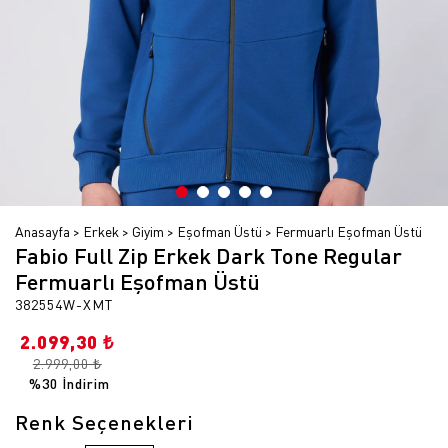
Anasayfa
Erkek
Giyim
Eşofman Üstü
Fermuarlı Eşofman Üstü
Fabio Full Zip Erkek Dark Tone Regular
Fermuarlı Eşofman Üstü
382554W-XMT
2.099,30 ₺
2.999,00 ₺
%30 İndirim
Renk Seçenekleri