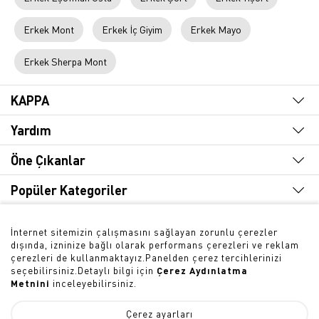
Erkek Mont
Erkek İç Giyim
Erkek Mayo
Erkek Sherpa Mont
KAPPA
Yardım
Öne Çıkanlar
Popüler Kategoriler
Hızlı Erişim
İnternet sitemizin çalışmasını sağlayan zorunlu çerezler
dışında, izninize bağlı olarak performans çerezleri ve reklam
Bültene Abone Olun
çerezleri de kullanmaktayız.Panelden çerez tercihlerinizi
seçebilirsiniz.Detaylı bilgi için
Çerez Aydınlatma
Metnini
inceleyebilirsiniz.
Çerez ayarları