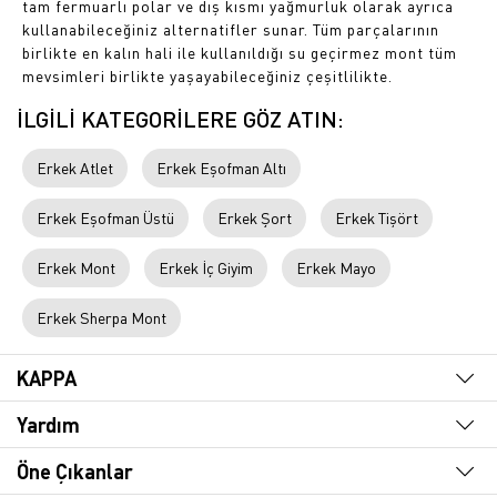
tam fermuarlı polar ve dış kısmı yağmurluk olarak ayrıca
kullanabileceğiniz alternatifler sunar. Tüm parçalarının
birlikte en kalın hali ile kullanıldığı su geçirmez mont tüm
mevsimleri birlikte yaşayabileceğiniz çeşitlilikte.
İLGİLİ KATEGORİLERE GÖZ ATIN:
Erkek Atlet
Erkek Eşofman Altı
Erkek Eşofman Üstü
Erkek Şort
Erkek Tişört
Erkek Mont
Erkek İç Giyim
Erkek Mayo
Erkek Sherpa Mont
KAPPA
Yardım
Öne Çıkanlar