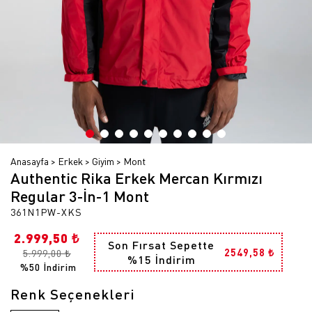
Anasayfa
Erkek
Giyim
Mont
Authentic Rika Erkek Mercan Kırmızı
Regular 3-İn-1 Mont
361N1PW-XKS
2.999,50 ₺
Son Fırsat Sepette
2549,58 ₺
5.999,00 ₺
%15 İndirim
%50 İndirim
Renk Seçenekleri