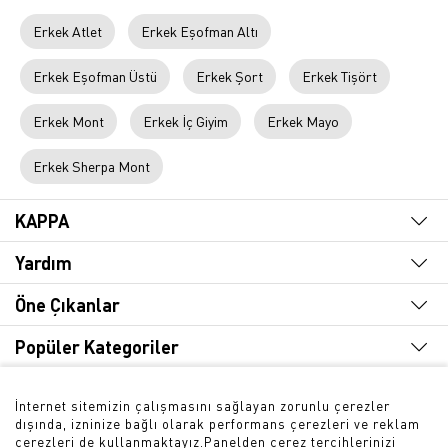
Erkek Atlet
Erkek Eşofman Altı
Erkek Eşofman Üstü
Erkek Şort
Erkek Tişört
Erkek Mont
Erkek İç Giyim
Erkek Mayo
Erkek Sherpa Mont
KAPPA
Yardım
Öne Çıkanlar
Popüler Kategoriler
Hızlı Erişim
İnternet sitemizin çalışmasını sağlayan zorunlu çerezler
dışında, izninize bağlı olarak performans çerezleri ve reklam
Bültene Abone Olun
çerezleri de kullanmaktayız.Panelden çerez tercihlerinizi