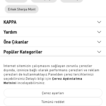
Erkek Sherpa Mont
KAPPA
Yardım
Öne Çıkanlar
Popüler Kategoriler
Hızlı Erişim
İnternet sitemizin çalışmasını sağlayan zorunlu çerezler
dışında, izninize bağlı olarak performans çerezleri ve reklam
Bültene Abone Olun
çerezleri de kullanmaktayız.Panelden çerez tercihlerinizi
seçebilirsiniz.Detaylı bilgi için
Çerez Aydınlatma
Metnini
inceleyebilirsiniz.
Çerez ayarları
Tümünü reddet
SEPETE EKLE