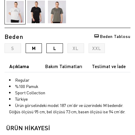
Beden
Beden Tablosu
S
M
L
XL
XXL
Açıklama
Bakım Talimatları
Teslimat ve İade
Regular
%100 Pamuk
Sport Collection
Türkiye
Ürün görselindeki model 187 cm'dir ve üzerindeki M bedendir.
Göğüs ölçüsü 95 cm, bel ölçüsü 73 cm, basen ölçüsü ise 94 cm'dir.
ÜRÜN HİKAYESİ