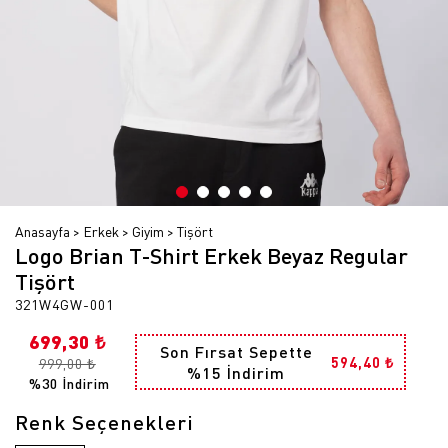
Anasayfa
Erkek
Giyim
Tişört
Logo Brian T-Shirt Erkek Beyaz Regular
Tişört
321W4GW-001
699,30 ₺
Son Fırsat Sepette
594,40 ₺
999,00 ₺
%15 İndirim
%30 İndirim
Renk Seçenekleri