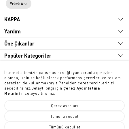
Erkek Atkı
KAPPA
Yardım
Öne Çıkanlar
Popüler Kategoriler
Hızlı Erişim
İnternet sitemizin çalışmasını sağlayan zorunlu çerezler
dışında, izninize bağlı olarak performans çerezleri ve reklam
Bültene Abone Olun
çerezleri de kullanmaktayız.Panelden çerez tercihlerinizi
seçebilirsiniz.Detaylı bilgi için
Çerez Aydınlatma
Metnini
inceleyebilirsiniz.
Çerez ayarları
Tümünü reddet
SEPETE EKLE
© 2026 -
KAPPA® Türkiye
Tümünü kabul et