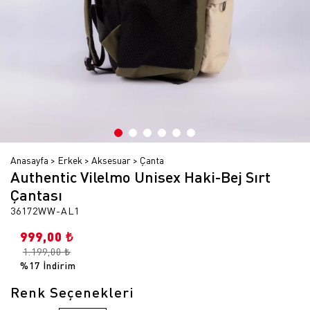
Anasayfa
Erkek
Aksesuar
Çanta
Authentic Vilelmo Unisex Haki-Bej Sırt
Çantası
36172WW-AL1
999,00 ₺
1.199,00 ₺
%17 İndirim
Renk Seçenekleri