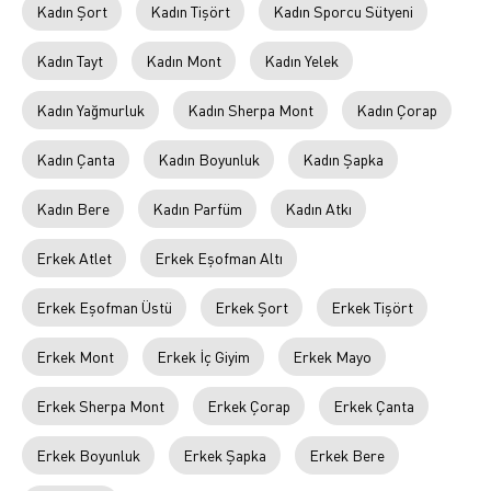
Kadın Şort
Kadın Tişört
Kadın Sporcu Sütyeni
Kadın Tayt
Kadın Mont
Kadın Yelek
Kadın Yağmurluk
Kadın Sherpa Mont
Kadın Çorap
Kadın Çanta
Kadın Boyunluk
Kadın Şapka
Kadın Bere
Kadın Parfüm
Kadın Atkı
Erkek Atlet
Erkek Eşofman Altı
Erkek Eşofman Üstü
Erkek Şort
Erkek Tişört
Erkek Mont
Erkek İç Giyim
Erkek Mayo
Erkek Sherpa Mont
Erkek Çorap
Erkek Çanta
Erkek Boyunluk
Erkek Şapka
Erkek Bere