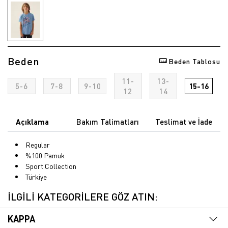
Beden
Beden Tablosu
11-
13-
5-6
7-8
9-10
15-16
12
14
Açıklama
Bakım Talimatları
Teslimat ve İade
Regular
%100 Pamuk
Sport Collection
Türkiye
İLGİLİ KATEGORİLERE GÖZ ATIN:
KAPPA