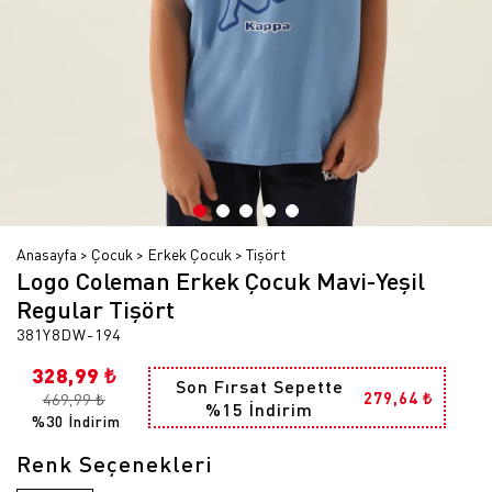
Anasayfa
Çocuk
Erkek Çocuk
Tişört
Logo Coleman Erkek Çocuk Mavi-Yeşil
Regular Tişört
381Y8DW-194
328,99 ₺
Son Fırsat Sepette
279,64 ₺
469,99 ₺
%15 İndirim
%30 İndirim
Renk Seçenekleri