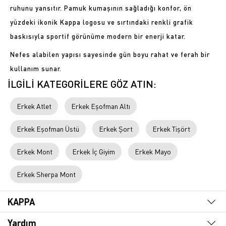
ruhunu yansıtır. Pamuk kumaşının sağladığı konfor, ön
yüzdeki ikonik Kappa logosu ve sırtındaki renkli grafik
baskısıyla sportif görünüme modern bir enerji katar.
Nefes alabilen yapısı sayesinde gün boyu rahat ve ferah bir
kullanım sunar.
İLGİLİ KATEGORİLERE GÖZ ATIN:
Erkek Atlet
Erkek Eşofman Altı
Erkek Eşofman Üstü
Erkek Şort
Erkek Tişört
Erkek Mont
Erkek İç Giyim
Erkek Mayo
Erkek Sherpa Mont
KAPPA
Yardım