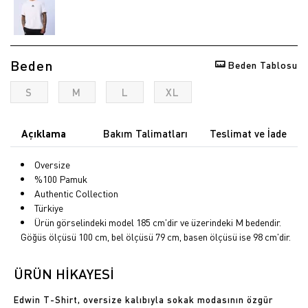
Beden
Beden Tablosu
S
M
L
XL
Açıklama
Bakım Talimatları
Teslimat ve İade
Oversize
%100 Pamuk
Authentic Collection
Türkiye
Ürün görselindeki model 185 cm'dir ve üzerindeki M bedendir.
Göğüs ölçüsü 100 cm, bel ölçüsü 79 cm, basen ölçüsü ise 98 cm'dir.
ÜRÜN HİKAYESİ
Edwin T-Shirt, oversize kalıbıyla sokak modasının özgür