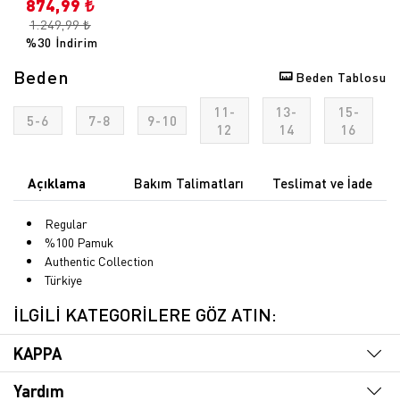
874,99 ₺
1.249,99 ₺
%30 İndirim
Beden
Beden Tablosu
11-
13-
15-
5-6
7-8
9-10
12
14
16
Açıklama
Bakım Talimatları
Teslimat ve İade
Regular
%100 Pamuk
Authentic Collection
Türkiye
İLGİLİ KATEGORİLERE GÖZ ATIN:
KAPPA
Yardım