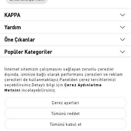
KAPPA
Yardım
Öne Çıkanlar
Popüler Kategoriler
Hızlı Erişim
İnternet sitemizin çalışmasını sağlayan zorunlu çerezler
dışında, izninize bağlı olarak performans çerezleri ve reklam
Bültene Abone Olun
çerezleri de kullanmaktayız.Panelden çerez tercihlerinizi
seçebilirsiniz.Detaylı bilgi için
Çerez Aydınlatma
Metnini
inceleyebilirsiniz.
Çerez ayarları
Tümünü reddet
Tükendi
© 2026 -
KAPPA® Türkiye
Tümünü kabul et