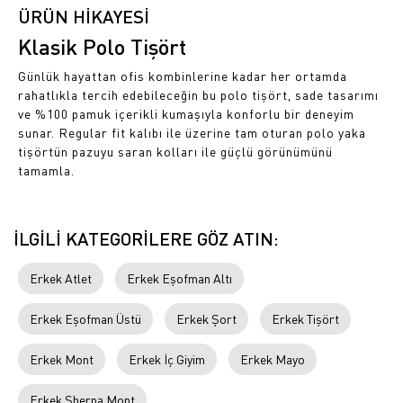
ÜRÜN HİKAYESİ
Klasik Polo Tişört
Günlük hayattan ofis kombinlerine kadar her ortamda
rahatlıkla tercih edebileceğin bu polo tişört, sade tasarımı
ve %100 pamuk içerikli kumaşıyla konforlu bir deneyim
sunar. Regular fit kalıbı ile üzerine tam oturan polo yaka
tişörtün pazuyu saran kolları ile güçlü görünümünü
tamamla.
İLGİLİ KATEGORİLERE GÖZ ATIN:
Erkek Atlet
Erkek Eşofman Altı
Erkek Eşofman Üstü
Erkek Şort
Erkek Tişört
Erkek Mont
Erkek İç Giyim
Erkek Mayo
Erkek Sherpa Mont