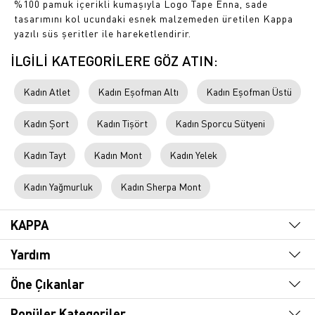
%100 pamuk içerikli kumaşıyla Logo Tape Enna, sade
tasarımını kol ucundaki esnek malzemeden üretilen Kappa
yazılı süs şeritler ile hareketlendirir.
İLGİLİ KATEGORİLERE GÖZ ATIN:
Kadın Atlet
Kadın Eşofman Altı
Kadın Eşofman Üstü
Kadın Şort
Kadın Tişört
Kadın Sporcu Sütyeni
Kadın Tayt
Kadın Mont
Kadın Yelek
Kadın Yağmurluk
Kadın Sherpa Mont
KAPPA
Yardım
Öne Çıkanlar
Popüler Kategoriler