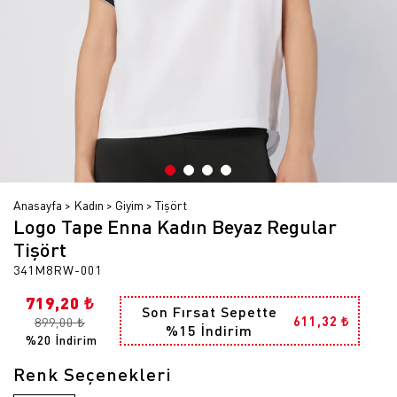
Anasayfa
Kadın
Giyim
Tişört
Logo Tape Enna Kadın Beyaz Regular
Tişört
341M8RW-001
719,20 ₺
Son Fırsat Sepette
611,32 ₺
899,00 ₺
%15 İndirim
%20 İndirim
Renk Seçenekleri