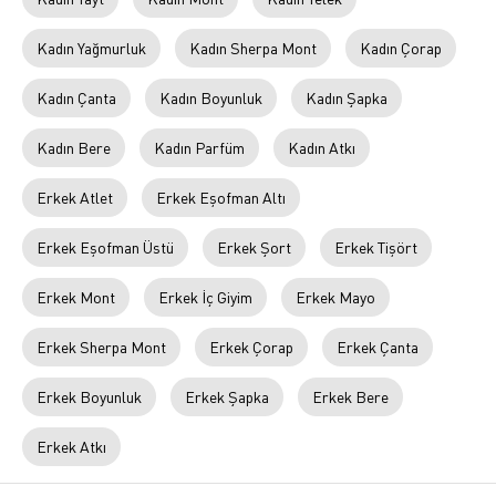
Kadın Yağmurluk
Kadın Sherpa Mont
Kadın Çorap
Kadın Çanta
Kadın Boyunluk
Kadın Şapka
Kadın Bere
Kadın Parfüm
Kadın Atkı
Erkek Atlet
Erkek Eşofman Altı
Erkek Eşofman Üstü
Erkek Şort
Erkek Tişört
Erkek Mont
Erkek İç Giyim
Erkek Mayo
Erkek Sherpa Mont
Erkek Çorap
Erkek Çanta
Erkek Boyunluk
Erkek Şapka
Erkek Bere
Erkek Atkı