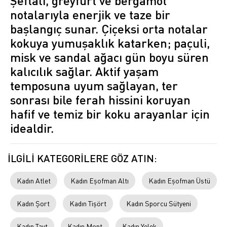
Şeftali, greyfurt ve bergamot
notalarıyla enerjik ve taze bir
başlangıç sunar. Çiçeksi orta notalar
kokuya yumuşaklık katarken; paçuli,
misk ve sandal ağacı gün boyu süren
kalıcılık sağlar. Aktif yaşam
temposuna uyum sağlayan, ter
sonrası bile ferah hissini koruyan
hafif ve temiz bir koku arayanlar için
idealdir.
İLGİLİ KATEGORİLERE GÖZ ATIN:
Kadın Atlet
Kadın Eşofman Altı
Kadın Eşofman Üstü
Kadın Şort
Kadın Tişört
Kadın Sporcu Sütyeni
Kadın Tayt
Kadın Mont
Kadın Yelek